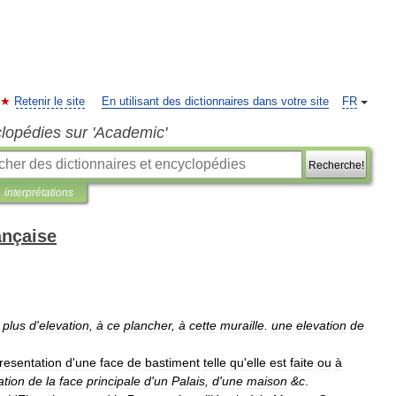
Retenir le site
En utilisant des dictionnaires dans votre site
FR
clopédies sur 'Academic'
Recherche!
interprétations
ançaise
plus
d
'
elevation
,
à
ce
plancher
,
à
cette
muraille
.
une
elevation
de
resentation
d
'
une
face
de
bastiment
telle
qu
'
elle
est
faite
ou
à
ation
de
la
face
principale
d
'
un
Palais
,
d
'
une
maison
&
c
.