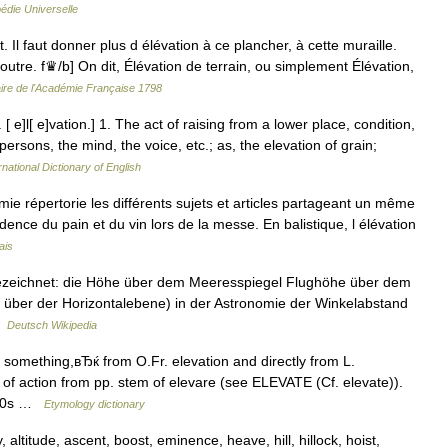
édie Universelle
l faut donner plus d élévation à ce plancher, à cette muraille.
utre. f♛/b] On dit, Élévation de terrain, ou simplement Élévation,
aire de l'Académie Française 1798
. [ e]l[ e]vation.] 1. The act of raising from a lower place, condition,
 persons, the mind, the voice, etc.; as, the elevation of grain;
rnational Dictionary of English
 répertorie les différents sujets et articles partageant un même
idence du pain et du vin lors de la messe. En balistique, l élévation
ais
 bezeichnet: die Höhe über dem Meeresspiegel Flughöhe über dem
 über der Horizontalebene) in der Astronomie der Winkelabstand
…
Deutsch Wikipedia
 something,вЂќ from O.Fr. elevation and directly from L.
n of action from pp. stem of elevare (see ELEVATE (Cf. elevate)).
1520s …
Etymology dictionary
 altitude, ascent, boost, eminence, heave, hill, hillock, hoist,