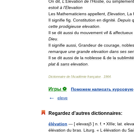
On
dit
,
L
'
Elevation
de
l
'
Hostie
,
ou
simplement
estoit
à
l
'
Elevation
Les
Mathematiciens
appellent
,
Elevation
,
La
Il
signifie
fig
.
Constitution
en
dignité
.
Depuis
cette
prodigieuse
elevation
.
Il
se
dit
aussi
du
mouvement
vif
&
affectueux
Dieu
.
Il
signifie
aussi
,
Grandeur
de
courage
,
noble
remarque
une
grande
elevation
dans
ses
sen
Il
se
dit
aussi
de
la
noblesse
&
de
la
sublimité
plat
&
sans
elevation
.
Dictionnaire
de
l
'
Académie
française
.
1964
.
Игры ⚽
Поможем написать курсовую
eleve
Regardez d'autres dictionnaires:
élévation
— [ elevasjɔ̃ ] n. f. • XIIIe; lat. e
élévation du bras. Liturg. « L élévation du Sa