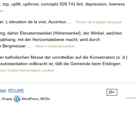
oof, top, uplift, upthrow; concepts 509,741 Ant. depression, lowness
us
er. L elevation de la voix, Accentus …
Thresor de la langue françoyse
bung; daher Elevationswinkel (Höhenwinkel), der Winkel, welchen
rgabhang, mit der Horizontalebene macht, wird durch
 den Bergmesser …
Pierer's Universal-Lexikon
er katholischen Messe der unmittelbar auf die Konsekration (s. d.)
bstantiation vollbracht ist, fällt die Gemeinde beim Erklingen
ers Großes Konversations-Lexikon
ique
,
RÉCLAME
18+
Drupal,
WordPress, MODx.