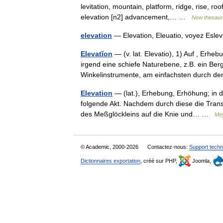
levitation, mountain, platform, ridge, rise, r
elevation [n2] advancement,… …
New thesaur
elevation
— Elevation, Eleuatio, voyez Eslev
Elevatĭon
— (v. lat. Elevatio), 1) Auf , Erhe
irgend eine schiefe Naturebene, z.B. ein Be
Winkelinstrumente, am einfachsten durch
Elevation
— (lat.), Erhebung, Erhöhung; in d
folgende Akt. Nachdem durch diese die Transsu
des Meßglöckleins auf die Knie und… …
Mey
© Academic, 2000-2026
Contactez-nous:
Support techn
Dictionnaires exportation
, créé sur PHP,
Joomla,