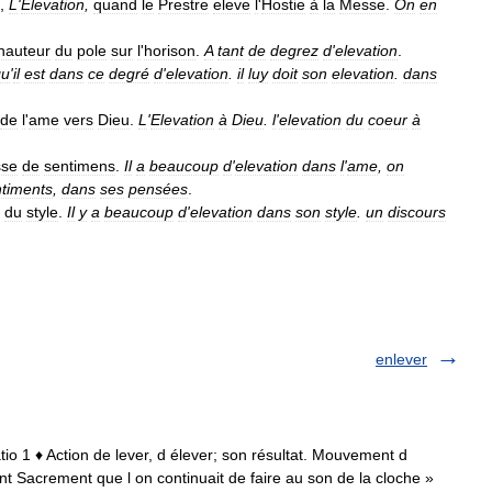
,
L
'
Elevation
,
quand
le
Prestre
eleve
l
'
Hostie
à
la
Messe
.
On
en
hauteur
du
pole
sur
l
'
horison
.
A
tant
de
degrez
d
'
elevation
.
qu
'
il
est
dans
ce
degré
d
'
elevation
.
il
luy
doit
son
elevation
.
dans
de
l
'
ame
vers
Dieu
.
L
'
Elevation
à
Dieu
.
l
'
elevation
du
coeur
à
sse
de
sentimens
.
Il
a
beaucoup
d
'
elevation
dans
l
'
ame
,
on
timents
,
dans
ses
pensées
.
du
style
.
Il
y
a
beaucoup
d
'
elevation
dans
son
style
.
un
discours
enlever
levatio 1 ♦ Action de lever, d élever; son résultat. Mouvement d
int Sacrement que l on continuait de faire au son de la cloche »