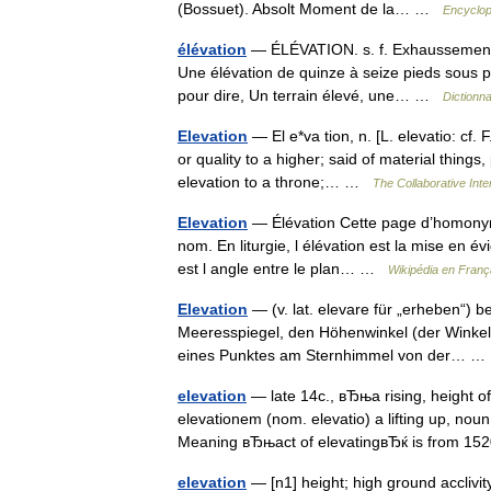
(Bossuet). Absolt Moment de la… …
Encyclop
élévation
— ÉLÉVATION. s. f. Exhaussement. I
Une élévation de quinze à seize pieds sous po
pour dire, Un terrain élevé, une… …
Dictionn
Elevation
— El e*va tion, n. [L. elevatio: cf. F
or quality to a higher; said of material things,
elevation to a throne;… …
The Collaborative Inte
Elevation
— Élévation Cette page d’homonymie
nom. En liturgie, l élévation est la mise en év
est l angle entre le plan… …
Wikipédia en Franç
Elevation
— (v. lat. elevare für „erheben“)
Meeresspiegel, den Höhenwinkel (der Winkel
eines Punktes am Sternhimmel von der… 
elevation
— late 14c., вЂњa rising, height of
elevationem (nom. elevatio) a lifting up, nou
Meaning вЂњact of elevatingвЂќ is from 
elevation
— [n1] height; high ground acclivity,