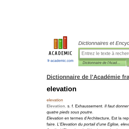
Dictionnaires et Ency
fr-academic.com
Dictionnaire de l'Académie française
Dictionnaire de l'Académie fr
elevation
elevation
Elevation
.
s
.
f
.
Exhaussement
.
Il
faut
donner
quatre
pieds
sous
poutre
.
Elevation
en
termes
d
'
Architecture
,
Est
la
rep
faire
.
L
'
Elevation
du
portail
d
'
une
Eglise
,
elev